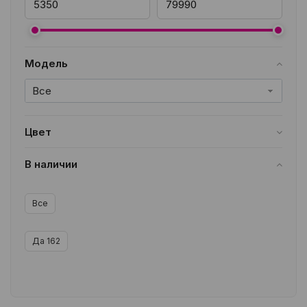
Модель
Все
Цвет
Все
В наличии
Все
Да
162