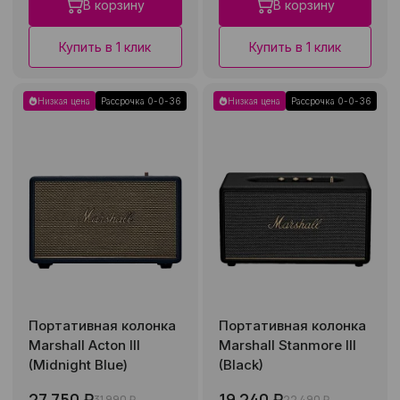
В корзину
В корзину
Купить в 1 клик
Купить в 1 клик
Низкая цена
Рассрочка 0-0-36
Низкая цена
Рассрочка 0-0-36
Портативная колонка
Портативная колонка
Marshall Acton III
Marshall Stanmore III
(Midnight Blue)
(Black)
27 750 ₽
19 240 ₽
31 990 ₽
22 490 ₽