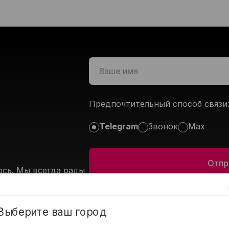
Предпочтительный способ связи
Telegram
Звонок
Max
есь. Мы всегда рады
Даю согласие на
обработку персона
Принимаю условия
пользовательског
Выберите ваш город