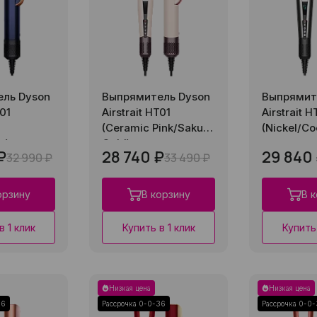
ль Dyson
Выпрямитель Dyson
Выпрямит
T01
Airstrait HT01
Airstrait H
(Ceramic Pink/Sakura
(Nickel/Co
r)
Gold)
₽
28 740 ₽
29 840
32 990 ₽
33 490 ₽
орзину
В корзину
В 
в 1 клик
Купить в 1 клик
Купить 
Низкая цена
Низкая цена
36
Рассрочка 0-0-36
Рассрочка 0-0