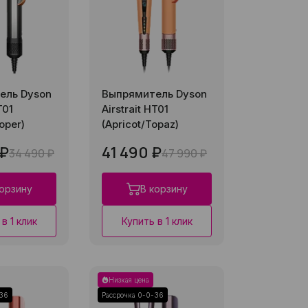
ель Dyson
Выпрямитель Dyson
T01
Airstrait HT01
oper)
(Apricot/Topaz)
 ₽
41 490 ₽
34 490 ₽
47 990 ₽
корзину
В корзину
в 1 клик
Купить в 1 клик
Низкая цена
-36
Рассрочка 0-0-36