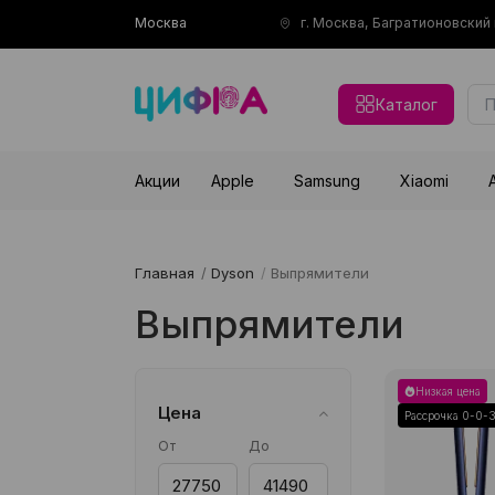
Москва
г. Москва, Багратионовски
Каталог
Акции
Apple
Samsung
Xiaomi
Главная
/
Dyson
/
Выпрямители
Выпрямители
Низкая цена
Цена
Рассрочка 0-0-
От
До