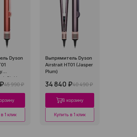
ель Dyson
Выпрямитель Dyson
T01
Airstrait HT01 (Jasper
ry
Plum)
sh Pink)
 ₽
34 840 ₽
45 990 ₽
40 490 ₽
корзину
В корзину
в 1 клик
Купить в 1 клик