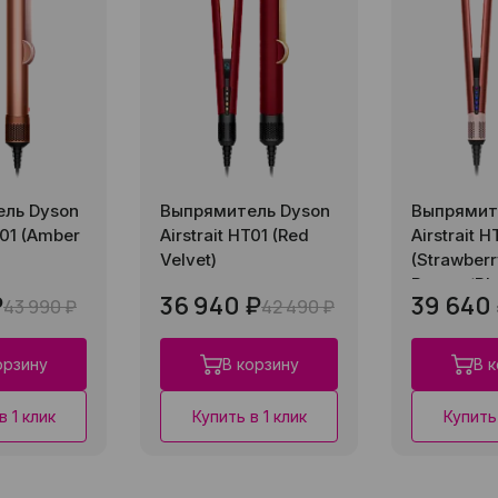
ль Dyson
Выпрямитель Dyson
Выпрямит
T01 (Amber
Airstrait HT01 (Red
Airstrait H
Velvet)
(Strawber
Bronze/Blu
₽
36 940 ₽
39 640
43 990 ₽
42 490 ₽
орзину
В корзину
В 
в 1 клик
Купить в 1 клик
Купить 