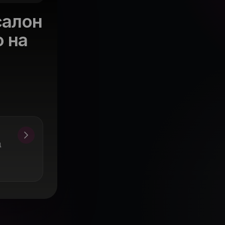
салон
о на
д