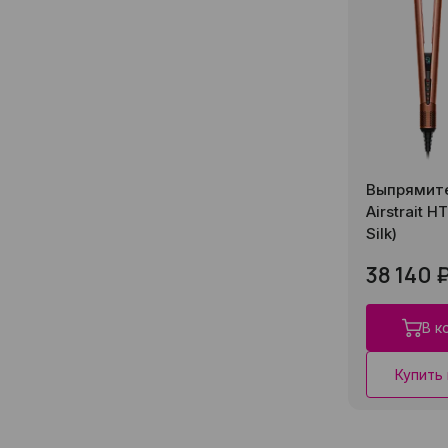
Выпрямите
Airstrait H
Silk)
38 140 
В к
Купить 