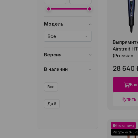
Модель
Все
Выпрямите
Airstrait H
Версия
(Prussian
blue/Coope
28 640 
Все
В наличии
В к
Все
Купить 
Да
8
Низкая цена
Рассрочка 0-0-