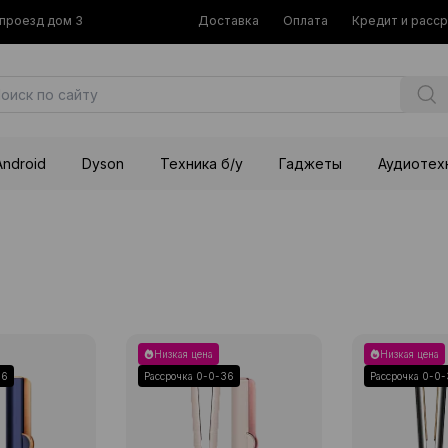
й проезд дом 3
Доставка
Оплата
Кредит и расс
Android
Dyson
Техника б/у
Гаджеты
Аудиотех
Низкая цена
Низкая цена
36
Рассрочка 0-0-36
Рассрочка 0-0