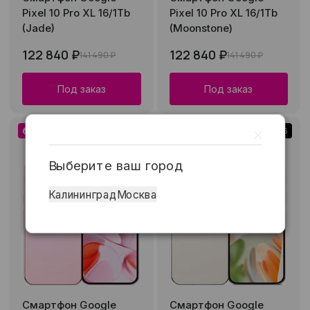
Pixel 10 Pro XL 16/1Tb
Pixel 10 Pro XL 16/1Tb
(Jade)
(Moonstone)
122 840 ₽
122 840 ₽
141 490 ₽
141 490 ₽
Под заказ
Под заказ
Низкая цена
Рассрочка 0-0-36
Низкая цена
Рассрочка 0-0-36
Выберите ваш город
Калининград
Москва
Смартфон Google
Смартфон Google