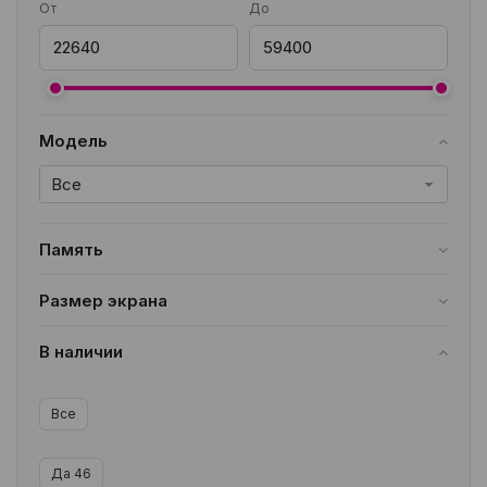
От
До
Модель
Все
Память
8/128GB
12
8/256GB
14
12/256GB
9
Размер экрана
12/512GB
8
16/512GB
3
11.2 дюймов
2
В наличии
Все
Да
46