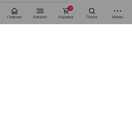
0
Главная
Каталог
Корзина
Поиск
Меню
Специализируемся на продаже новой и подержанной техники
фирм Apple, Samsung, Xiaomi, а также на ремонте смартфонов,
планшетов, ноутбуков и мелкой бытовой техники!
Каталог
Покупателям