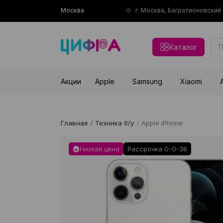
Москва
г. Москва, Багратионовски
Каталог
Акции
Apple
Samsung
Xiaomi
Главная
/
Техника б/у
/
Apple iPhone
Низкая цена
Рассрочка 0-0-36