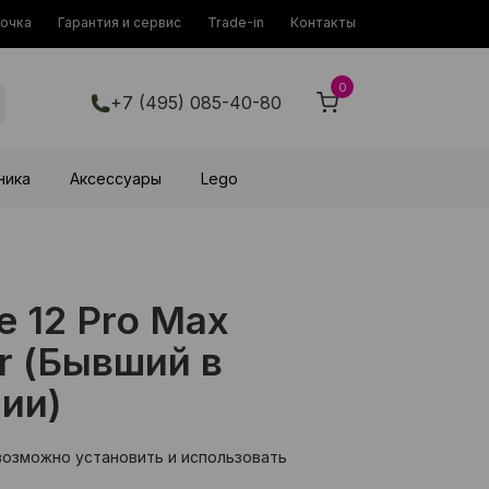
рочка
Гарантия и сервис
Trade-in
Контакты
0
+7 (495) 085-40-80
ника
Аксессуары
Lego
e 12 Pro Max
r (Бывший в
ии)
возможно установить и использовать