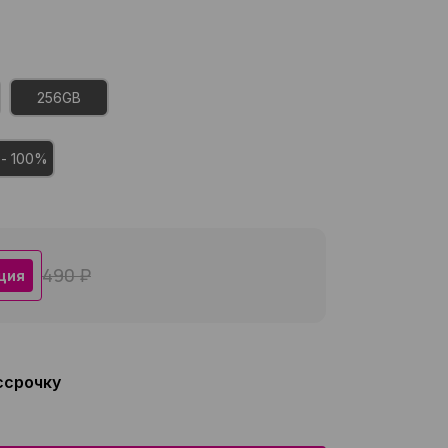
256GB
 - 100%
490 ₽
ция
ссрочку