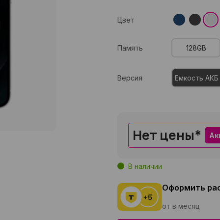
Цвет
Память
128GB
Версия
Емкость АКБ
Нет цены
*
Ак
В наличии
Оформить ра
от в месяц