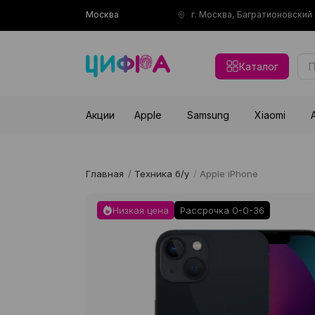
Москва
г. Москва, Багратионовски
Каталог
Акции
Apple
Samsung
Xiaomi
Главная
/
Техника б/у
/
Apple iPhone
Низкая цена
Рассрочка 0-0-36