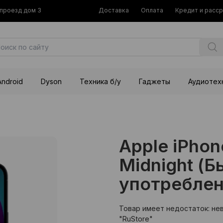
й проезд дом 3
Доставка
Оплата
Кредит и расс
Android
Dyson
Техника б/у
Гаджеты
Аудиотех
Apple iPhon
Midnight (Б
употреблен
Товар имеет недостаток: не
"RuStore"