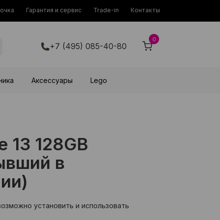
рочка
Гарантия и сервис
Trade-in
Контакты
0
+7 (495) 085-40-80
ника
Аксессуары
Lego
e 13 128GB
ывший в
ии)
возможно установить и использовать