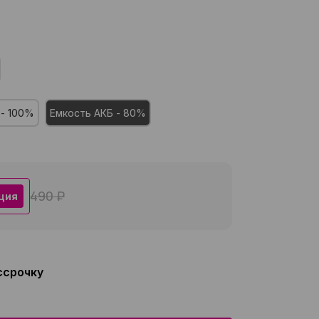
 - 100%
Емкость АКБ - 80%
490 ₽
ция
ссрочку