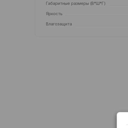
Габаритные размеры (В*Ш*Г)
Яркость
Влагозащита