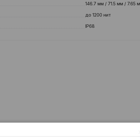
146.7 мм / 71.5 мм / 7.65 
до 1200 нит
IP68