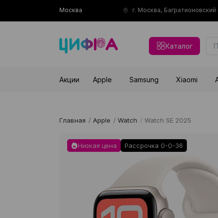
Москва
г. Москва, Багратионовски
Каталог
Акции
Apple
Samsung
Xiaomi
Главная
/
Apple
/
Watch
/
Watch SE 2025
Низкая цена
Рассрочка 0-0-36