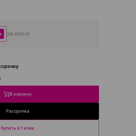
26 490 ₽
я
ссрочку
ц
В корзину
Рассрочка
Купить в 1 клик