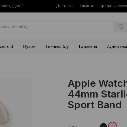
й проезд дом 3
Доставка
Оплата
Кредит и расс
Android
Dyson
Техника б/у
Гаджеты
Аудиотех
Apple Watch
44mm Starlig
Sport Band
Цвет