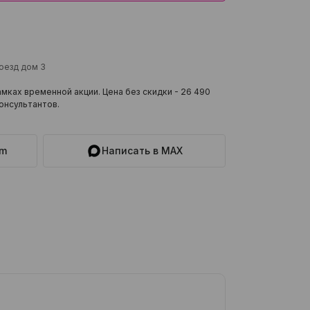
роезд дом 3
мках временной акции. Цена без скидки -
26 490
онсультантов.
am
Написать в MAX