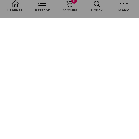
0
Главная
Каталог
Корзина
Поиск
Меню
Популярные в разделе
Низкая цена
Рассрочка 0-0-36
Низкая цена
Рассрочка 0-0-36