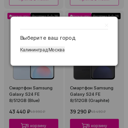
Низкая цена
Рассрочка 0-0-36
Низкая цена
Рассрочка 0-0-36
Выберите ваш город
Калининград
Москва
Смартфон Samsung
Смартфон Samsung
Galaxy S24 FE
Galaxy S24 FE
8/512GB (Blue)
8/512GB (Graphite)
43 440 ₽
39 290 ₽
49 990 ₽
45 490 ₽
В корзину
В корзину