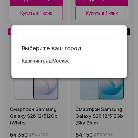
Купить в 1 клик
Купить в 1 клик
Низкая цена
Рассрочка 0-0-36
Низкая цена
Рассрочка 0-0-36
Выберите ваш город
Калининград
Москва
Смартфон Samsung
Смартфон Samsung
Galaxy S26 12/512Gb
Galaxy S26 12/512Gb
(White)
(Sky Blue)
64 350 ₽
64 150 ₽
74 490 ₽
73 990 ₽