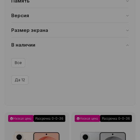
Память
12/256GB
6
12/512GB
6
Версия
Все
Размер экрана
6.3 дюймов
1
В наличии
Все
Да
12
Низкая цена
Рассрочка 0-0-36
Низкая цена
Рассрочка 0-0-36