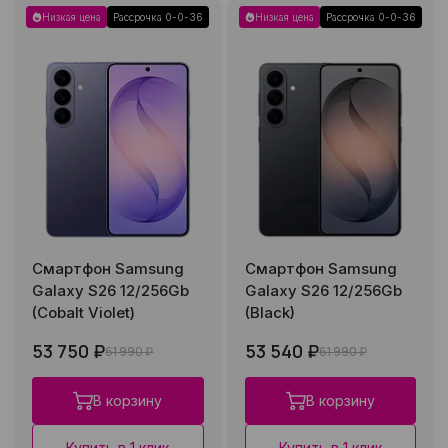
Низкая цена
Рассрочка 0-0-36
Низкая цена
Рассрочка 0-0-36
Смартфон Samsung
Смартфон Samsung
Galaxy S26 12/256Gb
Galaxy S26 12/256Gb
(Cobalt Violet)
(Black)
53 750 ₽
53 540 ₽
61 990 ₽
61 990 ₽
В корзину
В корзину
Купить в 1 клик
Купить в 1 клик