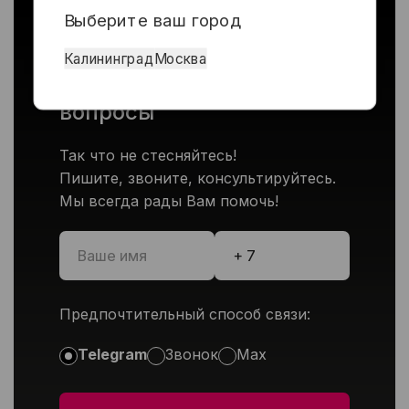
Выберите ваш город
Ответим на все
Калининград
Москва
интересующие вас
вопросы
Так что не стесняйтесь!
Пишите, звоните, консультируйтесь.
Мы всегда рады Вам помочь!
Предпочтительный способ связи:
Telegram
Звонок
Max