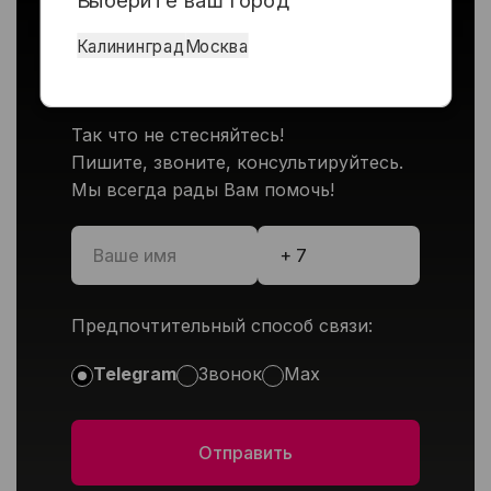
Ответим на все
интересующие вас
Калининград
Москва
вопросы
Так что не стесняйтесь!
Пишите, звоните, консультируйтесь.
Мы всегда рады Вам помочь!
Предпочтительный способ связи:
Telegram
Звонок
Max