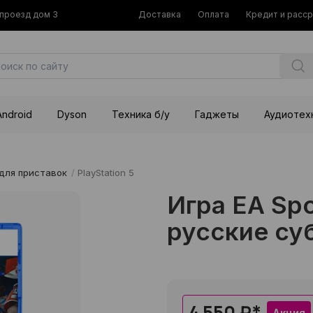
й проезд дом 3
Доставка
Оплата
Кредит и расс
Android
Dyson
Техника б/у
Гаджеты
Аудиотех
для приставок
/
PlayStation 5
Игра EA Spo
русские су
4 550 ₽
*
Акция