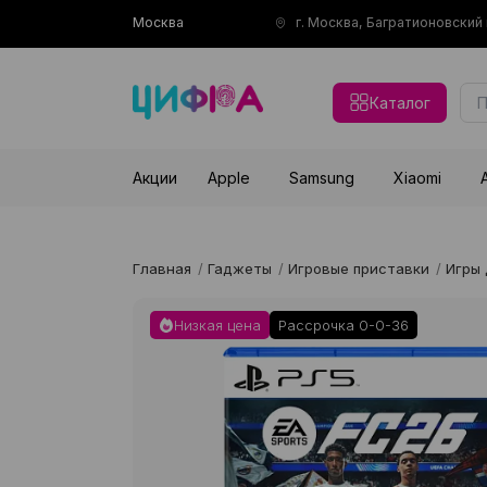
Москва
г. Москва, Багратионовски
Каталог
Акции
Apple
Samsung
Xiaomi
Главная
/
Гаджеты
/
Игровые приставки
/
Игры 
Низкая цена
Рассрочка 0-0-36