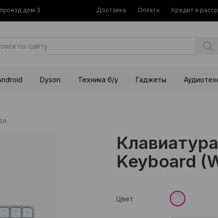
й проезд дом 3
Доставка
Оплата
Кредит и расс
Android
Dyson
Техника б/у
Гаджеты
Аудиотех
да
Клавиатура
Keyboard (W
Цвет