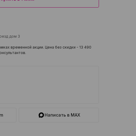
роезд дом 3
мках временной акции. Цена без скидки -
13 490
онсультантов.
am
Написать в MAX