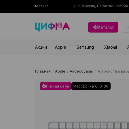
Москва
г. Москва, Багратионовски
Каталог
Акции
Apple
Samsung
Xiaomi
Главная
/
Apple
/
Аксессуары
/
Устройства вво
Низкая цена
Рассрочка 0-0-36