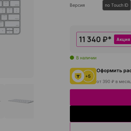
Версия
no Touch ID
11 340 ₽
*
Акция
В наличии
Оформить ра
от 390 ₽ в меся