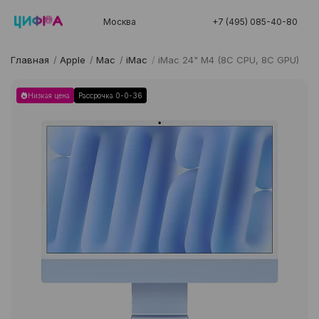
Москва
+7 (495) 085-40-80
Главная
/
Apple
/
Mac
/
iMac
/
iMac 24" M4 (8C CPU, 8C GPU)
Низкая цена
Рассрочка 0-0-36