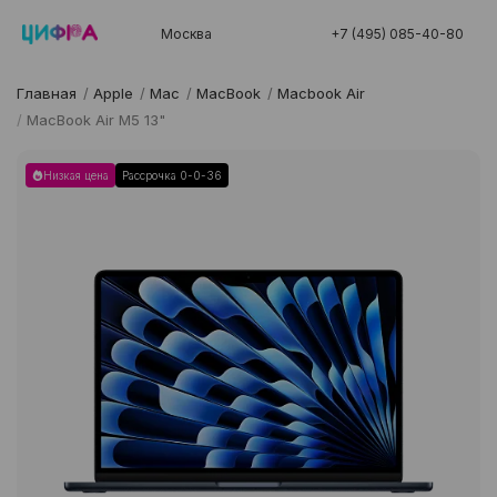
Москва
+7 (495) 085-40-80
Главная
/
Apple
/
Mac
/
MacBook
/
Macbook Air
/
MacBook Air M5 13"
Низкая цена
Рассрочка 0-0-36