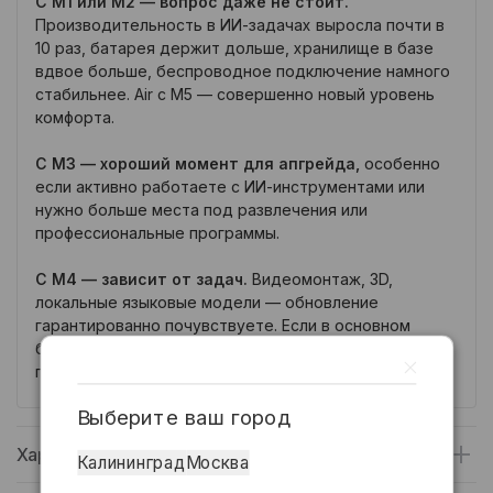
С M1 или M2 — вопрос даже не стоит.
Производительность в ИИ-задачах выросла почти в
10 раз, батарея держит дольше, хранилище в базе
вдвое больше, беспроводное подключение намного
стабильнее. Air с M5 — совершенно новый уровень
комфорта.
С M3 — хороший момент для апгрейда
,
особенно
если активно работаете с ИИ-инструментами или
нужно больше места под развлечения или
профессиональные программы.
С M4 — зависит от задач.
Видеомонтаж, 3D,
локальные языковые модели — обновление
гарантированно почувствуете. Если в основном
браузер и текстовый редактор — опыт останется
практически тем же.
Выберите ваш город
Характеристики
Калининград
Москва