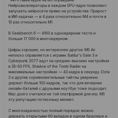
Нейроакселераторы в каждом GPU-ядре позволяют
запускать нейросети прямо на устройстве. Прирост
в ИИ-задачах — в 4 раза относительно M4 и почти в
10 раз относительно M1.
В Geekbench 6 — 4160 в одноядерном тесте и
больше 17 000 в многоядерном.
Цифры хорошие, но интереснее другое: M5 Air
неплохо справляется с играми. Baldur's Gate 3 и
Cyberpunk 2077 идут на средних-высоких настройках
в 35–50 FPS, Shadow of the Tomb Raider на
максимальных настройках — 43 кадра в секунду. Dota
2 и другие соревновательные тайтлы уверенно
держат больше 100 кадров, так что для вечерних
онлайн-баталий с друзьями ноутбук тоже подходит.
Mac долго считался не той платформой для игр. M5
эту репутацию потихоньку меняет.
С многозадачностью полный порядок: можно
держать открытыми 60 вкладок в одном браузере и