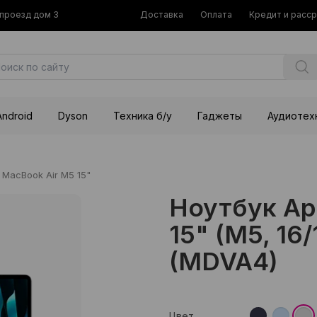
й проезд дом 3
Доставка
Оплата
Кредит и расс
Android
Dyson
Техника б/у
Гаджеты
Аудиотех
MacBook Air M5 15"
Ноутбук Ap
15" (M5, 16/
(MDVA4)
Цвет