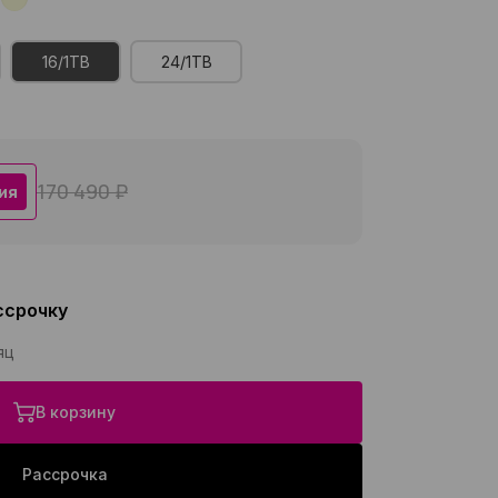
16/1TB
24/1TB
170 490 ₽
ия
ссрочку
яц
В корзину
Рассрочка