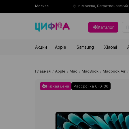
Москва
г. Москва, Багратионовски
Каталог
Акции
Apple
Samsung
Xiaomi
Главная
/
Apple
/
Mac
/
MacBook
/
Macbook Air
/
Низкая цена
Рассрочка 0-0-36