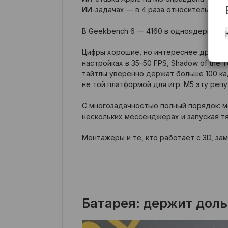
ИИ-задачах — в 4 раза относительно M4 
В Geekbench 6 — 4160 в одноядерном т
Цифры хорошие, но интереснее другое: M
настройках в 35–50 FPS, Shadow of the 
тайтлы уверенно держат больше 100 кад
не той платформой для игр. M5 эту реп
С многозадачностью полный порядок: м
нескольких мессенджерах и запуская тя
Монтажеры и те, кто работает с 3D, за
Батарея: держит доль