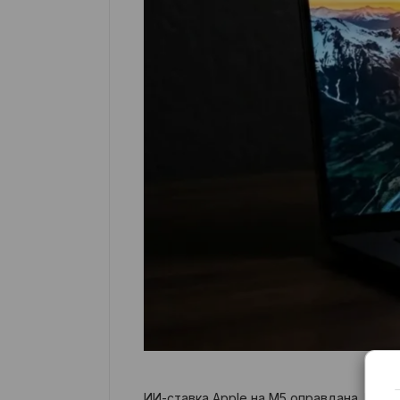
ИИ-ставка Apple на M5 оправдана. Ней