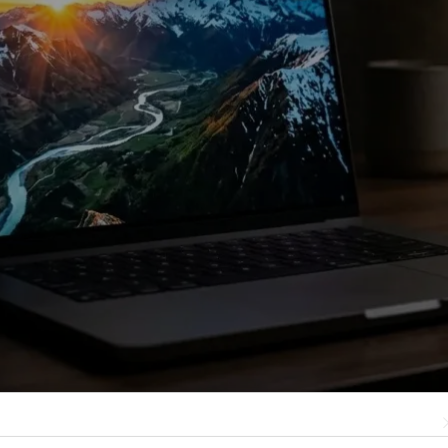
роакселераторы в каждом GPU-ядре позволяют запускать нейр