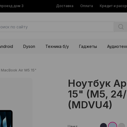
й проезд дом 3
Доставка
Оплата
Кредит и расс
Android
Dyson
Техника б/у
Гаджеты
Аудиотех
MacBook Air M5 15"
Ноутбук Ap
15" (M5, 24
(MDVU4)
Цвет