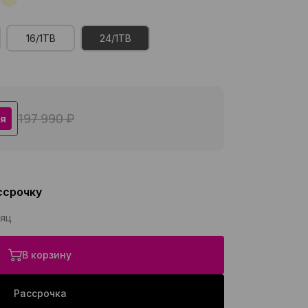
16/1TB
24/1TB
197 990 ₽
я
ссрочку
сяц
В корзину
Рассрочка