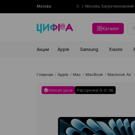
Москва
г. Москва, Багратионовски
Каталог
Акции
Apple
Samsung
Xiaomi
Главная
/
Apple
/
Mac
/
MacBook
/
Macbook Air
/
Низкая цена
Рассрочка 0-0-36