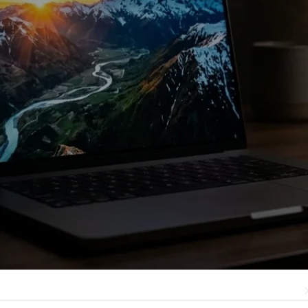
роакселераторы в каждом GPU-ядре позволяют запускать нейр