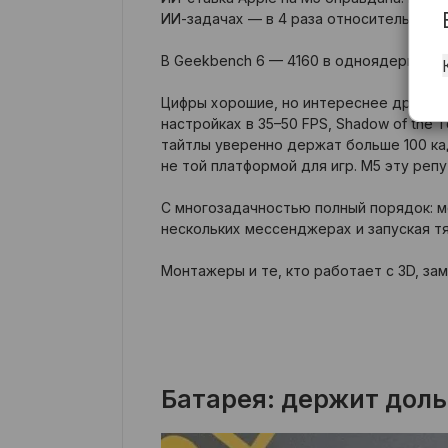
ИИ-задачах — в 4 раза относительно M4 
В Geekbench 6 — 4160 в одноядерном т
Цифры хорошие, но интереснее другое: M
настройках в 35–50 FPS, Shadow of the 
тайтлы уверенно держат больше 100 кад
не той платформой для игр. M5 эту реп
С многозадачностью полный порядок: м
нескольких мессенджерах и запуская тя
Монтажеры и те, кто работает с 3D, за
Батарея: держит доль