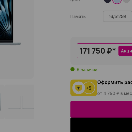
Память
16/512GB
171 750 ₽
*
Акци
В наличии
Оформить ра
от 4 790 ₽ в ме