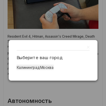
Resident Evil 4, Hitman, Assassin's Creed Mirage, Death
Stranding — всё это идёт на максимальных
настройках с хорошей частотой кадров.
Мощности хватает с запасом, но проблема в том, что
Выберите ваш город
библиотека эксклюзивных AAA-игр для iPad
практически не растёт. Те же тайтлы, что Apple
Калининград
Москва
показывала два года назад, актуальны и сегодня,
хотя железо ушло далеко вперёд.
Автономность