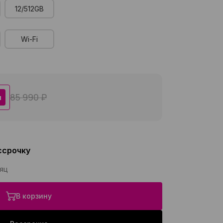
12/512GB
Wi-Fi
85 990 ₽
я
ссрочку
сяц
В корзину