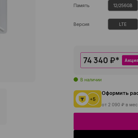
Память
12/256GB
Версия
LTE
74 340 ₽
*
Акци
В наличии
Оформить ра
от 2 090 ₽ в ме