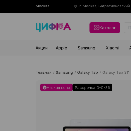
Москва
г. Москва, Багратионовски
Каталог
Акции
Apple
Samsung
Xiaomi
Главная
/
Samsung
/
Galaxy Tab
/
Galaxy Tab S11
Низкая цена
Рассрочка 0-0-36