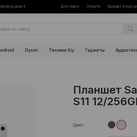
й проезд дом 3
Доставка
Оплата
Кредит и расс
Android
Dyson
Техника б/у
Гаджеты
Аудиотех
Планшет Sa
S11 12/256GB
Цвет