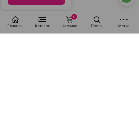
0
Главная
Каталог
Корзина
Поиск
Меню
Популярные в разделе
Низкая цена
Рассрочка 0-0-36
Низкая цена
Рассрочка 0-0-36