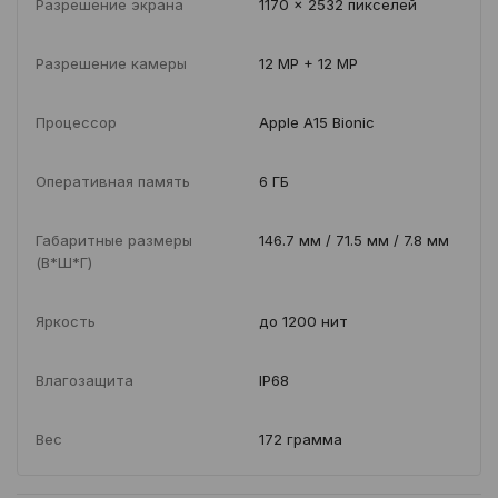
Разрешение экрана
1170 x 2532 пикселей
Разрешение камеры
12 MP + 12 MP
Процессор
Apple A15 Bionic
Оперативная память
6 ГБ
Габаритные размеры
146.7 мм / 71.5 мм / 7.8 мм
(В*Ш*Г)
Яркость
до 1200 нит
Влагозащита
IP68
Вес
172 грамма