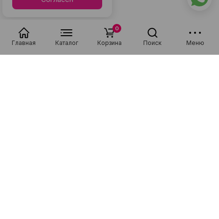
0
Главная
Каталог
Корзина
Поиск
Меню
Популярные в разделе
Низкая цена
Рассрочка 0-0-36
Низкая цена
Рассрочка 0-0-36
Новинка