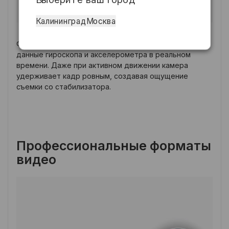
Калининград
Москва
Функция горизонтальной фиксации использует
данные гироскопа и акселерометра в реальном
времени. Даже при активном движении камера
удерживает кадр ровным, создавая ощущение
съемки со стабилизатора.
Профессиональные форматы
видео