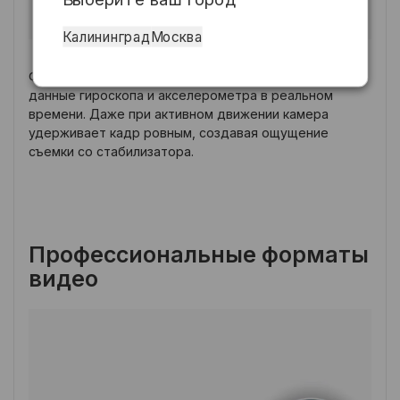
Калининград
Москва
Функция горизонтальной фиксации использует
данные гироскопа и акселерометра в реальном
времени. Даже при активном движении камера
удерживает кадр ровным, создавая ощущение
съемки со стабилизатора.
Профессиональные форматы
видео