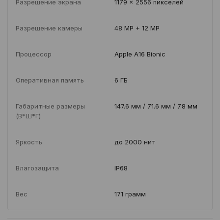
Разрешение экрана
1179 x 2556 пикселей
Разрешение камеры
48 MP + 12 MP
Процессор
Apple A16 Bionic
Оперативная память
6 ГБ
Габаритные размеры
147.6 мм / 71.6 мм / 7.8 мм
(В*Ш*Г)
Яркость
до 2000 нит
Влагозащита
IP68
Вес
171 грамм