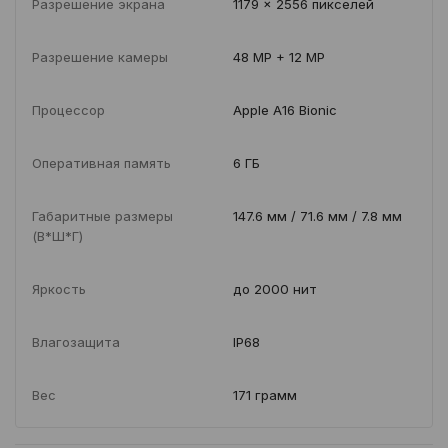
Разрешение экрана
1179 x 2556 пикселей
Разрешение камеры
48 MP + 12 MP
Процессор
Apple A16 Bionic
Оперативная память
6 ГБ
Габаритные размеры
147.6 мм / 71.6 мм / 7.8 мм
(В*Ш*Г)
Яркость
до 2000 нит
Влагозащита
IP68
Вес
171 грамм