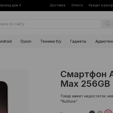
й проезд дом 3
Доставка
Оплата
Кредит и расс
Android
Dyson
Техника б/у
Гаджеты
Аудиотех
Смартфон Ap
Max 256GB (
Товар имеет недостаток: не
"RuStore"