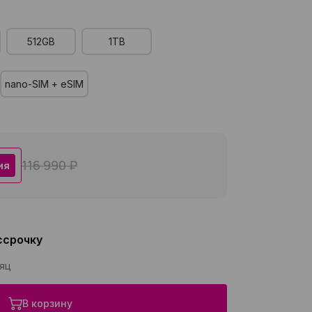
512GB
1TB
nano-SIM + eSIM
116 990 ₽
ия
ссрочку
сяц
В корзину