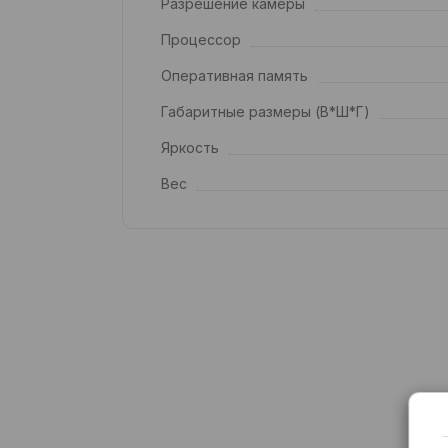
Разрешение камеры
Процессор
Оперативная память
Габаритные размеры (В*Ш*Г)
Яркость
Вес