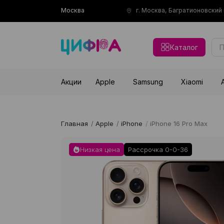
Москва
г. Москва, Багратионовски
Каталог
Акции
Apple
Samsung
Xiaomi
Главная
/
Apple
/
iPhone
/
iPhone 16 Pro Max
Низкая цена
Рассрочка 0-0-36