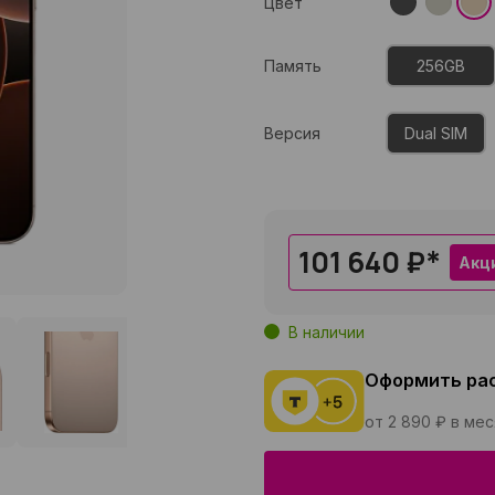
Цвет
Память
256GB
Версия
Dual SIM
101 640 ₽
*
Акц
В наличии
Оформить ра
от 2 890 ₽ в ме