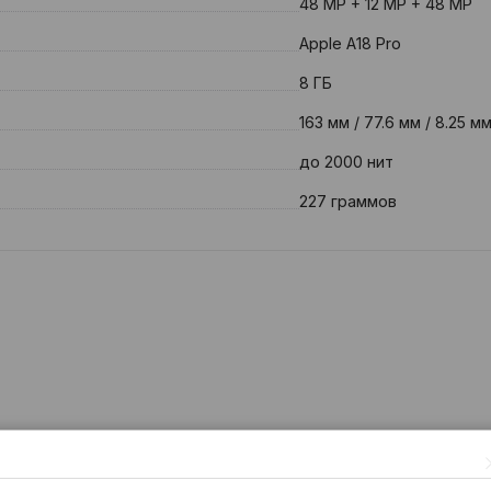
48 MP + 12 MP + 48 MP
Apple A18 Pro
8 ГБ
163 мм / 77.6 мм / 8.25 м
до 2000 нит
227 граммов