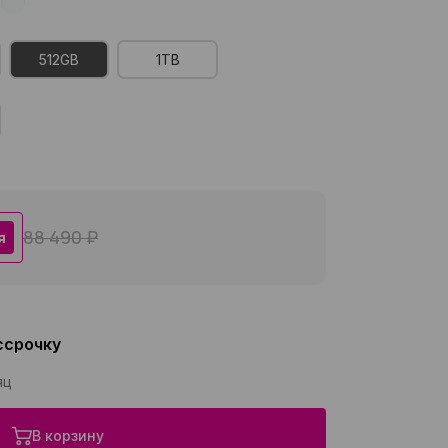
512GB
1TB
88 490 ₽
я
ссрочку
яц
В корзину