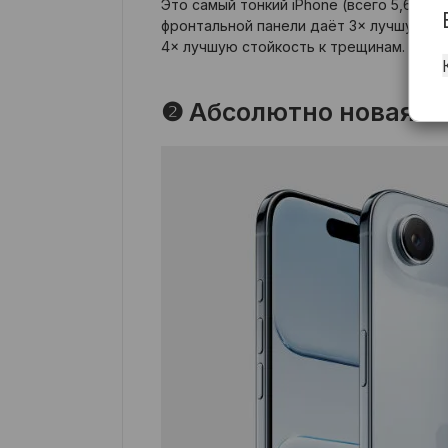
Это самый тонкий iPhone (всего 5,6 мм) 
фронтальной панели даёт 3× лучшую защ
4× лучшую стойкость к трещинам.
❷ Абсолютно новая с