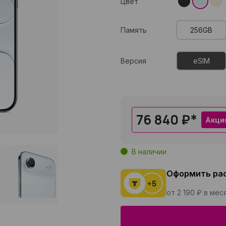
Цвет
Память
256GB
Версия
eSIM
76 840 ₽
*
Акци
В наличии
Оформить ра
от 2 190 ₽ в мес