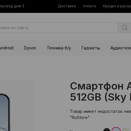
й проезд дом 3
Доставка
Оплата
Кредит и расс
Android
Dyson
Техника б/у
Гаджеты
Аудиотех
Смартфон Ap
512GB (Sky 
Товар имеет недостаток: не
"RuStore"