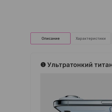
Описание
Характеристики
❶ Ультратонкий тита