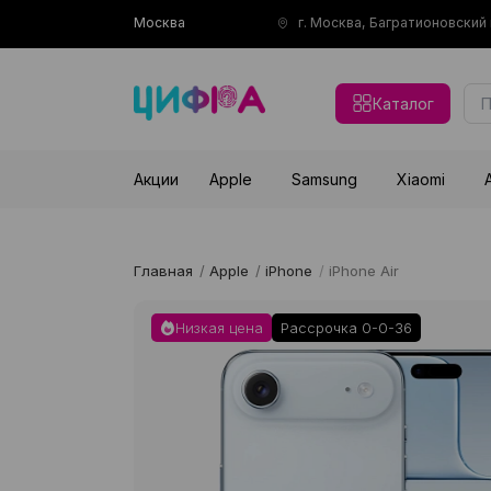
Москва
г. Москва, Багратионовски
Каталог
Акции
Apple
Samsung
Xiaomi
Главная
/
Apple
/
iPhone
/
iPhone Air
Низкая цена
Рассрочка 0-0-36